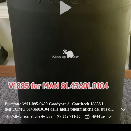
Firestone W01-095-0420 Goodyear di Contitech 1885N1
dell'UOMO 81436010104 delle molle pneumatiche del bus di
IVECO 98478799 9003 VKNTECH V1885
Molle pneumatiche del bus
2024-11-26
4944 opinioni