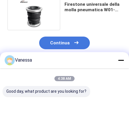
Firestone universale della
molla pneumatica W01-
358-3400
Continua
Vanessa
Prodotti Raccomandati
4:38 AM
Good day, what product are you looking for?
52270-1360
Airbag universali
3/8-16 Firesto