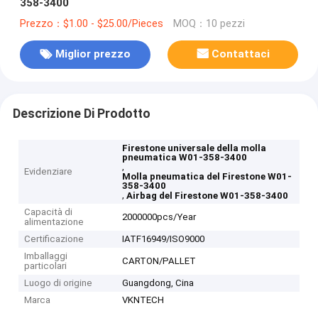
358-3400
Prezzo：$1.00 - $25.00/Pieces
MOQ：10 pezzi
Miglior prezzo
Contattaci
Descrizione Di Prodotto
Firestone universale della molla
pneumatica W01-358-3400
,
Evidenziare
Molla pneumatica del Firestone W01-
358-3400
,
Airbag del Firestone W01-358-3400
Capacità di
2000000pcs/Year
alimentazione
Certificazione
IATF16949/ISO9000
Imballaggi
CARTON/PALLET
particolari
Luogo di origine
Guangdong, Cina
Marca
VKNTECH